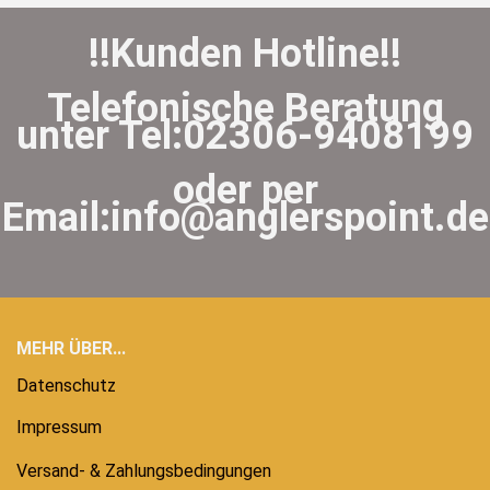
!!Kunden Hotline!!
Telefonische Beratung
unter Tel:02306-9408199
oder per
Email:info@anglerspoint.de
MEHR ÜBER...
Datenschutz
Impressum
Versand- & Zahlungsbedingungen