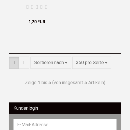
1,20 EUR
Sortieren nach
350 pro Seite
Zeige
1
bis
5
(von insgesamt
5
Artikeln)
Kundenlogin