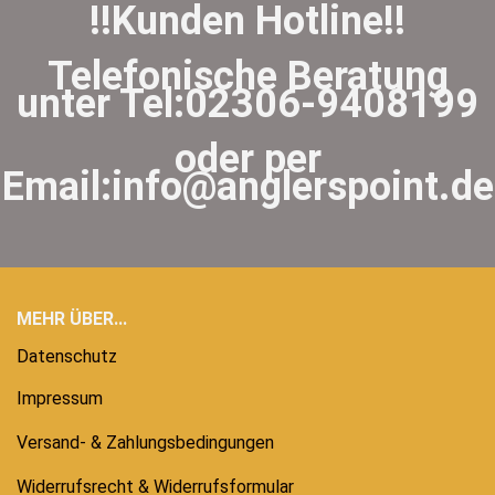
!!Kunden Hotline!!
Telefonische Beratung
unter Tel:02306-9408199
oder per
Email:info@anglerspoint.de
MEHR ÜBER...
Datenschutz
Impressum
Versand- & Zahlungsbedingungen
Widerrufsrecht & Widerrufsformular