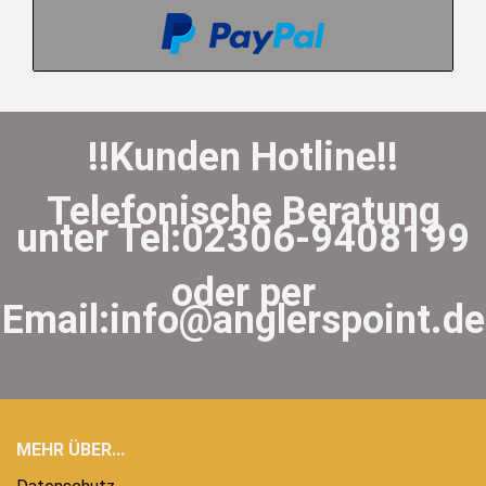
!!Kunden Hotline!!
Telefonische Beratung
unter Tel:02306-9408199
oder per
Email:info@anglerspoint.de
MEHR ÜBER...