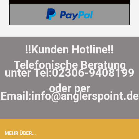
!!Kunden Hotline!!
Telefonische Beratung
unter Tel:02306-9408199
oder per
Email:info@anglerspoint.de
MEHR ÜBER...