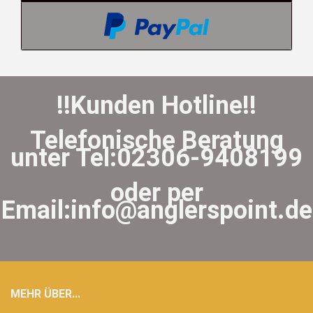
!!Kunden Hotline!!
Telefonische Beratung
unter Tel:02306-9408199
oder per
Email:info@anglerspoint.de
MEHR ÜBER...