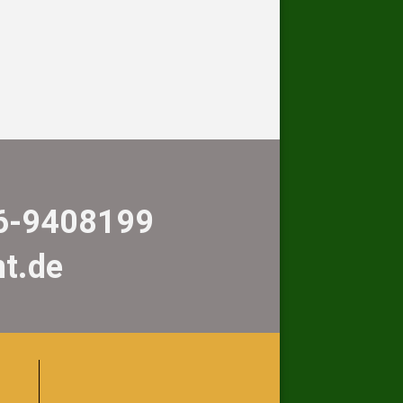
06-9408199
nt.de