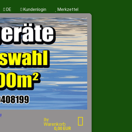
DE
Kundenlogin
Merkzettel
en?
!
Ihr
Warenkorb
0,00 EUR