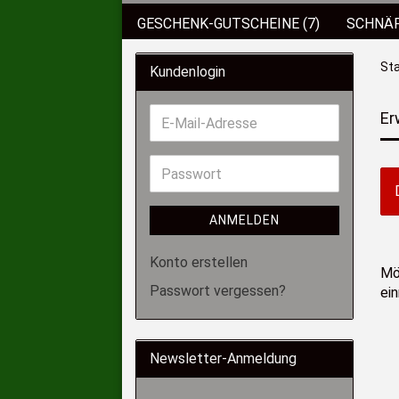
GESCHENK-GUTSCHEINE (7)
SCHNÄP
BEKLEIDUNG
KUNSTKÖDER (89)
Sta
Kundenlogin
RÄUCHERN&GRILLEN (4)
KOFFER/BO
Er
BISSANZEIGER (2)
SCHIRME/ZELTE (
ANGELSCHNÜRE (3)
SUCHEN
ANMELDEN
Konto erstellen
Mö
Passwort vergessen?
ei
Newsletter-Anmeldung