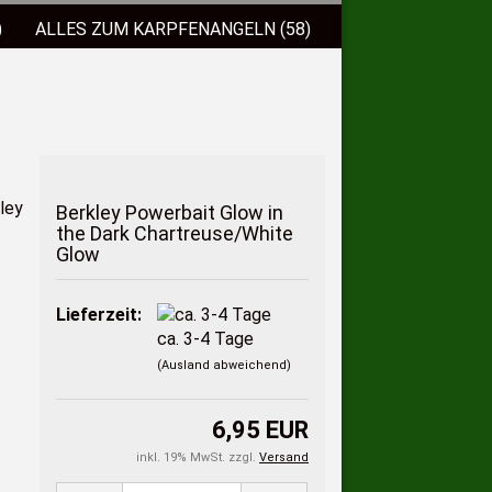
)
ALLES ZUM KARPFENANGELN (58)
ISCHLOCKFUTTER (38)
(1)
TASCHEN/FUTTERALE (9)
ACE Vorfachmaterial
Spro Spinnruten
ACE Leadermaterial
BALZER Spinnrut
CHER
ZUBEHÖR (30)
1cm
ockfutter
cm
ockstoffe
ISCHEREISCHEINE
ÖFFNUNGSZEITEN
Berkley Powerbait Glow in
cm
lüssigaromen/Dope`s
the Dark Chartreuse/White
Glow
Birnenblei+Wirbel
had
prüharomen
Olivenblei
Lieferzeit:
had
ca. 3-4 Tage
(Ausland abweichend)
had
6,95 EUR
inkl. 19% MwSt. zzgl.
Versand