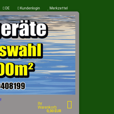
DE
Kundenlogin
Merkzettel
en?
!
Ihr
Warenkorb
0,00 EUR