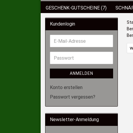
GESCHENK-GUTSCHEINE (7)
SCHNÄP
BEKLEIDUNG
KUNSTKÖDER (89)
Sta
Kundenlogin
Ber
RÄUCHERN&GRILLEN (4)
KOFFER/BO
Ber
BISSANZEIGER (2)
SCHIRME/ZELTE (
w
ANGELSCHNÜRE (3)
SUCHEN
ANMELDEN
Konto erstellen
Passwort vergessen?
Newsletter-Anmeldung