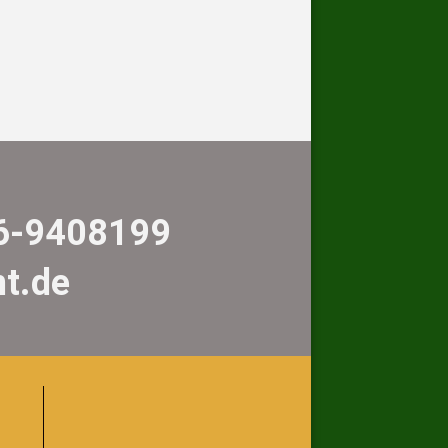
06-9408199
nt.de