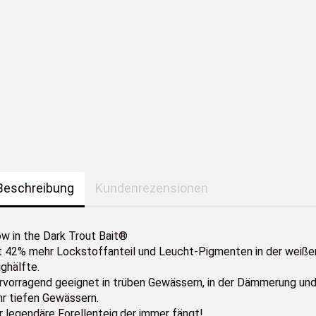
Forellenwobbler
Beschreibung
Kundenrezensionen
ow in the Dark Trout Bait®
t 42% mehr Lockstoffanteil und Leucht-Pigmenten in der weiße
ghälfte.
rvorragend geeignet in trüben Gewässern, in der Dämmerung und
hr tiefen Gewässern.
r legendäre Forellenteig,der immer fängt!