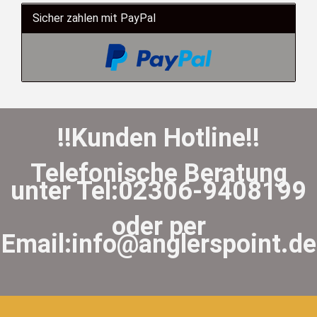
Sicher zahlen mit PayPal
!!Kunden Hotline!!
Telefonische Beratung
unter Tel:02306-9408199
oder per
Email:info@anglerspoint.de